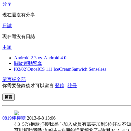
分享
現在還沒有分享
日誌
現在還沒有日誌
主題
Android 2.3 vs. Android 4.0
關於運動臂套
[02/02]OnceICS 111 IceCreamSanwich Senseless
留言板
全部
你需要登錄後才可以留言
登錄
|
註冊
留言
0819棒棒糖
2013-6-8 13:06
{:3_57:}抱歉打擾我是心加入成員有需要加到5位好友不
可以幫助我嗎?加好友~方便的話麻煩您了~謝謝!!{:2_31:}