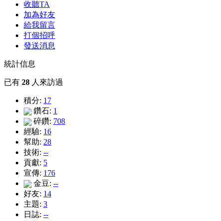
收聽TA
加為好友
給我留言
打個招呼
發送消息
統計信息
已有
28
人來訪過
積分:
17
鑽石:
1
碎鑽:
708
經驗:
16
幫助:
28
技術:
--
貢獻:
5
宣傳:
176
金豆:
--
好友:
14
主題:
3
日誌:
--