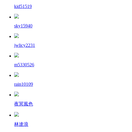
kid51519
sky15940
jwlicy2231
m5330526
rain10109
夜冥風色
林達浪