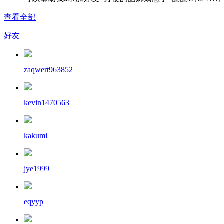
查看全部
好友
zaqwert963852
kevin1470563
kakumi
jye1999
eqyyp