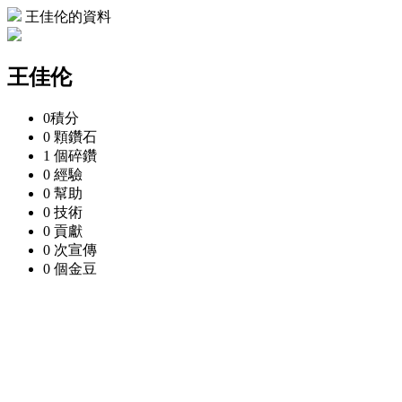
王佳伦的資料
王佳伦
0
積分
0 顆
鑽石
1 個
碎鑽
0
經驗
0
幫助
0
技術
0
貢獻
0 次
宣傳
0 個
金豆