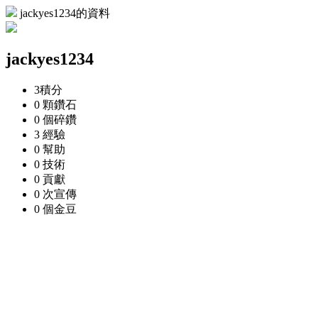
jackyes1234的資料
jackyes1234
3
積分
0 顆
鑽石
0 個
碎鑽
3
經驗
0
幫助
0
技術
0
貢獻
0 次
宣傳
0 個
金豆