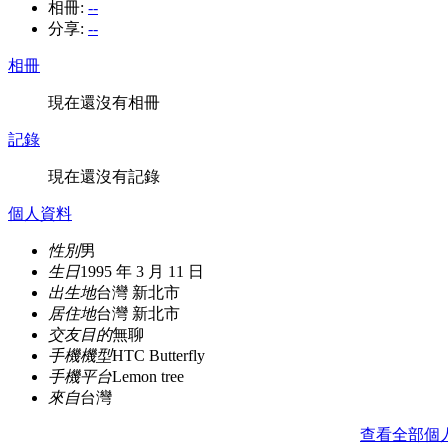
相冊:
--
分享:
--
相冊
現在還沒有相冊
記錄
現在還沒有記錄
個人資料
性別
男
生日
1995 年 3 月 11 日
出生地
台灣 新北市
居住地
台灣 新北市
交友目的
無聊
手機機型
HTC Butterfly
手機平台
Lemon tree
來自
台灣
查看全部個