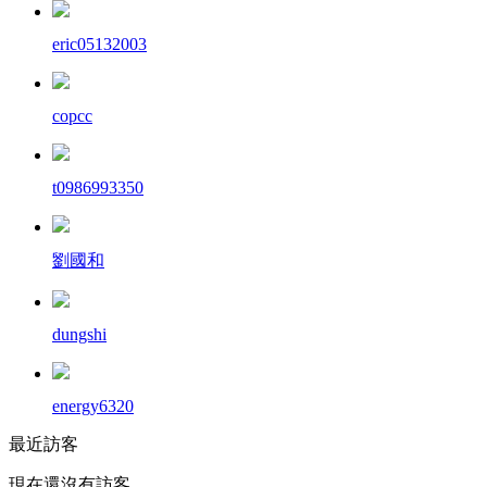
eric05132003
copcc
t0986993350
劉國和
dungshi
energy6320
最近訪客
現在還沒有訪客