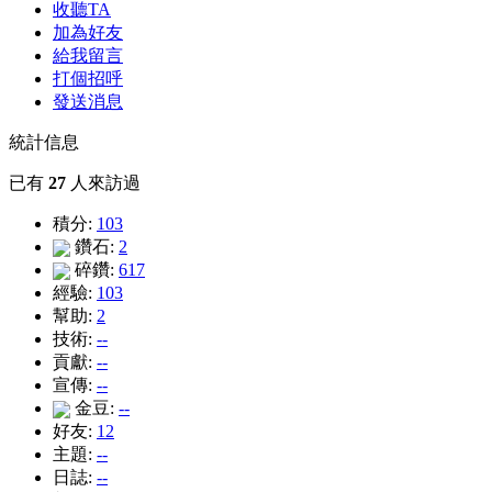
收聽TA
加為好友
給我留言
打個招呼
發送消息
統計信息
已有
27
人來訪過
積分:
103
鑽石:
2
碎鑽:
617
經驗:
103
幫助:
2
技術:
--
貢獻:
--
宣傳:
--
金豆:
--
好友:
12
主題:
--
日誌:
--