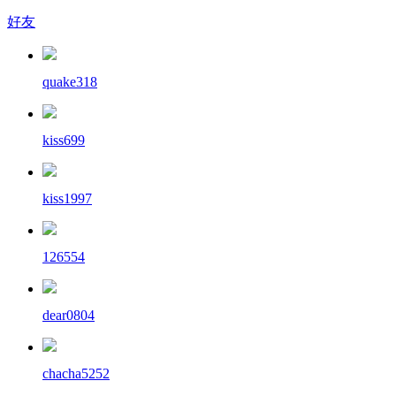
好友
quake318
kiss699
kiss1997
126554
dear0804
chacha5252