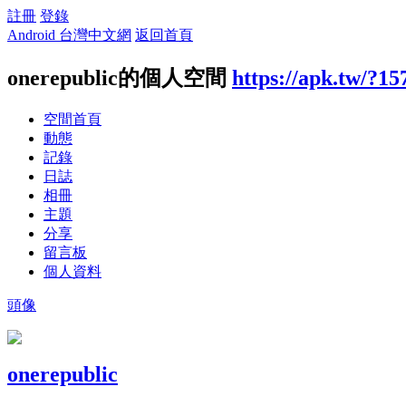
註冊
登錄
Android 台灣中文網
返回首頁
onerepublic的個人空間
https://apk.tw/?15
空間首頁
動態
記錄
日誌
相冊
主題
分享
留言板
個人資料
頭像
onerepublic