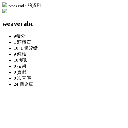
weaverabc的資料
weaverabc
9
積分
1 顆
鑽石
1041 個
碎鑽
9
經驗
10
幫助
0
技術
0
貢獻
0 次
宣傳
24 個
金豆