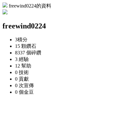
freewind0224的資料
freewind0224
3
積分
15 顆
鑽石
8337 個
碎鑽
3
經驗
12
幫助
0
技術
0
貢獻
0 次
宣傳
0 個
金豆