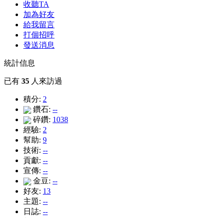
收聽TA
加為好友
給我留言
打個招呼
發送消息
統計信息
已有
35
人來訪過
積分:
2
鑽石:
--
碎鑽:
1038
經驗:
2
幫助:
9
技術:
--
貢獻:
--
宣傳:
--
金豆:
--
好友:
13
主題:
--
日誌:
--