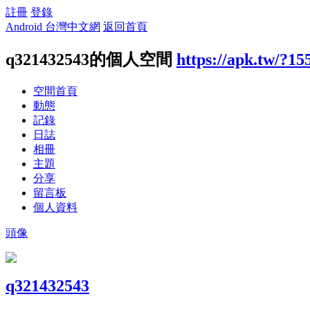
註冊
登錄
Android 台灣中文網
返回首頁
q321432543的個人空間
https://apk.tw/?15
空間首頁
動態
記錄
日誌
相冊
主題
分享
留言板
個人資料
頭像
q321432543