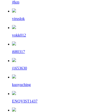
jfkm
viruslok
vokk012
i680317
j1653630
kuoyuching
ENQVIST1437