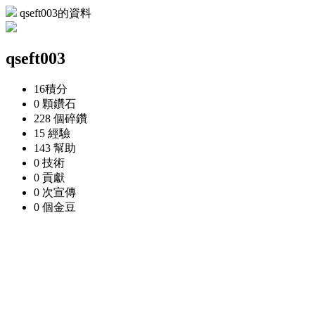
qseft003的資料
qseft003
16
積分
0 顆
鑽石
228 個
碎鑽
15
經驗
143
幫助
0
技術
0
貢獻
0 次
宣傳
0 個
金豆