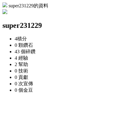
super231229的資料
super231229
4
積分
0 顆
鑽石
43 個
碎鑽
4
經驗
2
幫助
0
技術
0
貢獻
0 次
宣傳
0 個
金豆