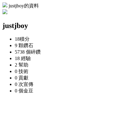
justjboy的資料
justjboy
18
積分
9 顆
鑽石
5738 個
碎鑽
18
經驗
2
幫助
0
技術
0
貢獻
0 次
宣傳
0 個
金豆