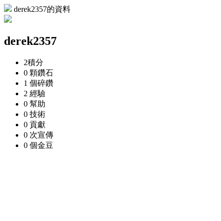
derek2357的資料
derek2357
2
積分
0 顆
鑽石
1 個
碎鑽
2
經驗
0
幫助
0
技術
0
貢獻
0 次
宣傳
0 個
金豆