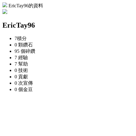
EricTay96的資料
EricTay96
7
積分
0 顆
鑽石
95 個
碎鑽
7
經驗
7
幫助
0
技術
0
貢獻
0 次
宣傳
0 個
金豆