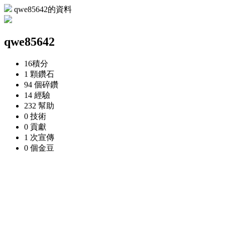
qwe85642的資料
qwe85642
16
積分
1 顆
鑽石
94 個
碎鑽
14
經驗
232
幫助
0
技術
0
貢獻
1 次
宣傳
0 個
金豆