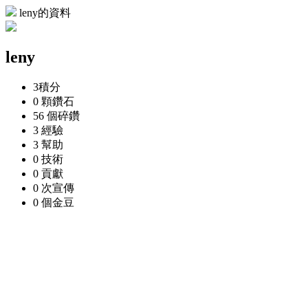
leny的資料
leny
3
積分
0 顆
鑽石
56 個
碎鑽
3
經驗
3
幫助
0
技術
0
貢獻
0 次
宣傳
0 個
金豆