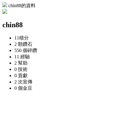
chin88的資料
chin88
11
積分
2 顆
鑽石
550 個
碎鑽
11
經驗
2
幫助
0
技術
0
貢獻
2 次
宣傳
0 個
金豆