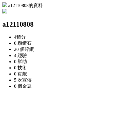
a12110808的資料
a12110808
4
積分
0 顆
鑽石
20 個
碎鑽
4
經驗
0
幫助
0
技術
0
貢獻
5 次
宣傳
0 個
金豆