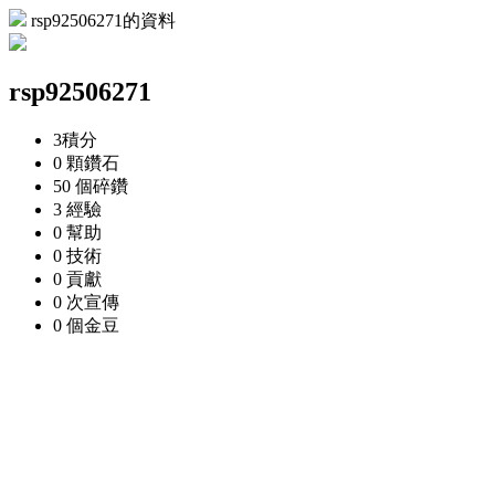
rsp92506271的資料
rsp92506271
3
積分
0 顆
鑽石
50 個
碎鑽
3
經驗
0
幫助
0
技術
0
貢獻
0 次
宣傳
0 個
金豆