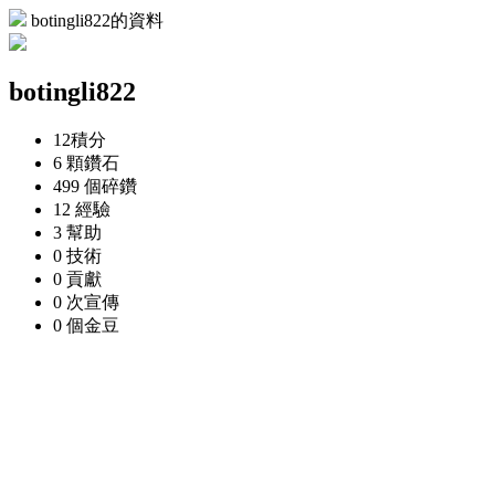
botingli822的資料
botingli822
12
積分
6 顆
鑽石
499 個
碎鑽
12
經驗
3
幫助
0
技術
0
貢獻
0 次
宣傳
0 個
金豆