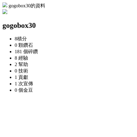
gogobox30的資料
gogobox30
8
積分
0 顆
鑽石
181 個
碎鑽
8
經驗
2
幫助
0
技術
1
貢獻
1 次
宣傳
0 個
金豆