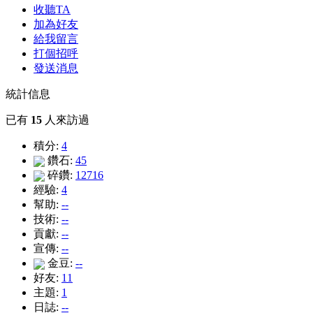
收聽TA
加為好友
給我留言
打個招呼
發送消息
統計信息
已有
15
人來訪過
積分:
4
鑽石:
45
碎鑽:
12716
經驗:
4
幫助:
--
技術:
--
貢獻:
--
宣傳:
--
金豆:
--
好友:
11
主題:
1
日誌:
--