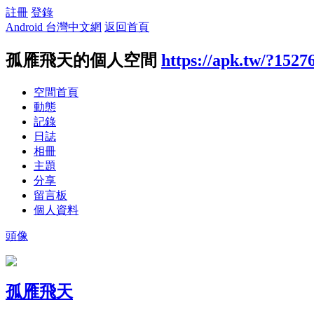
註冊
登錄
Android 台灣中文網
返回首頁
孤雁飛天的個人空間
https://apk.tw/?1527
空間首頁
動態
記錄
日誌
相冊
主題
分享
留言板
個人資料
頭像
孤雁飛天