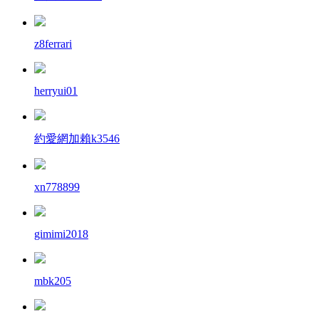
z8ferrari
herryui01
約愛網加賴k3546
xn778899
gimimi2018
mbk205