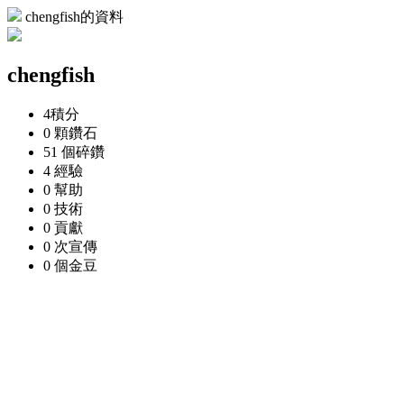
chengfish的資料
chengfish
4
積分
0 顆
鑽石
51 個
碎鑽
4
經驗
0
幫助
0
技術
0
貢獻
0 次
宣傳
0 個
金豆