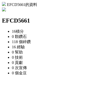
EFCD5661的資料
EFCD5661
16
積分
0 顆
鑽石
118 個
碎鑽
16
經驗
0
幫助
0
技術
0
貢獻
0 次
宣傳
0 個
金豆