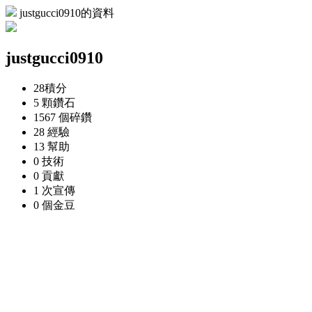
justgucci0910的資料
justgucci0910
28
積分
5 顆
鑽石
1567 個
碎鑽
28
經驗
13
幫助
0
技術
0
貢獻
1 次
宣傳
0 個
金豆