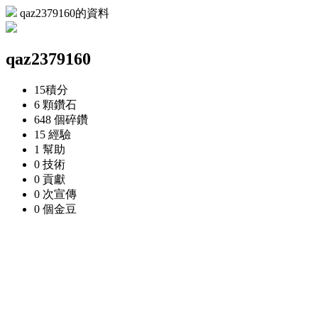
qaz2379160的資料
qaz2379160
15
積分
6 顆
鑽石
648 個
碎鑽
15
經驗
1
幫助
0
技術
0
貢獻
0 次
宣傳
0 個
金豆