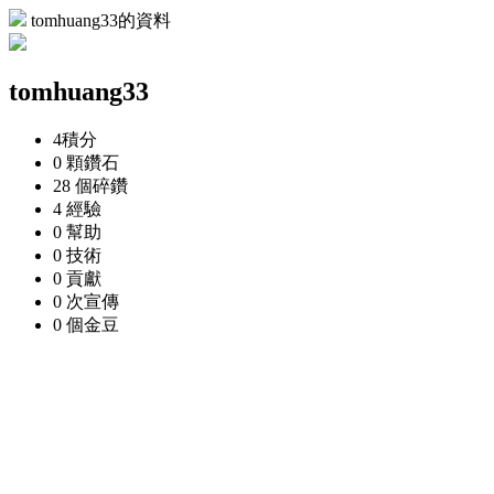
tomhuang33的資料
tomhuang33
4
積分
0 顆
鑽石
28 個
碎鑽
4
經驗
0
幫助
0
技術
0
貢獻
0 次
宣傳
0 個
金豆