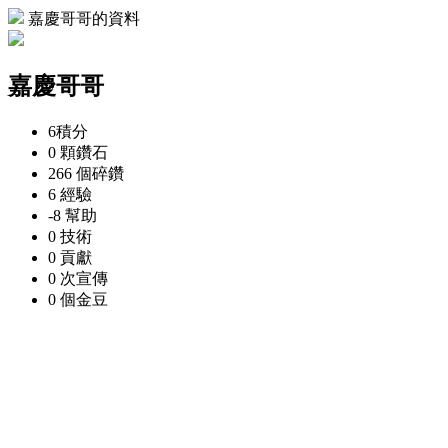
嘉慶哥哥的資料
嘉慶哥哥
6
積分
0 顆
鑽石
266 個
碎鑽
6
經驗
-8
幫助
0
技術
0
貢獻
0 次
宣傳
0 個
金豆