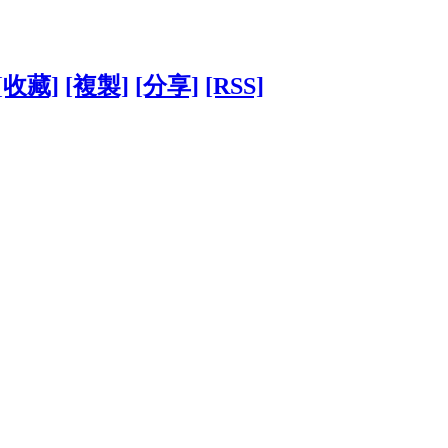
[收藏]
[複製]
[分享]
[RSS]