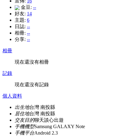
宣傳:
16
金豆:
--
好友:
14
主題:
6
日誌:
--
相冊:
--
分享:
--
相冊
現在還沒有相冊
記錄
現在還沒有記錄
個人資料
出生地
台灣 南投縣
居住地
台灣 南投縣
交友目的
聊天談心出遊
手機機型
Samsung GALAXY Note
手機平台
Android 2.3