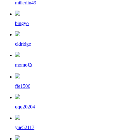
millerlin49
bingyo
eldridge
momo魚
ffe1506
qqq20204
yue52117