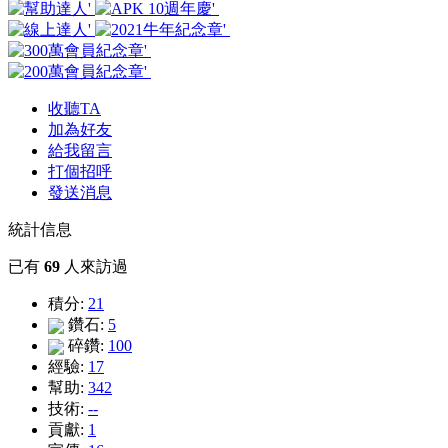
收聽TA
加為好友
給我留言
打個招呼
發送消息
統計信息
已有
69
人來訪過
積分:
21
鑽石:
5
碎鑽:
100
經驗:
17
幫助:
342
技術:
--
貢獻:
1