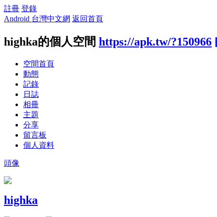
註冊
登錄
Android 台灣中文網
返回首頁
highka的個人空間
https://apk.tw/?150966
空間首頁
動態
記錄
日誌
相冊
主題
分享
留言板
個人資料
頭像
highka