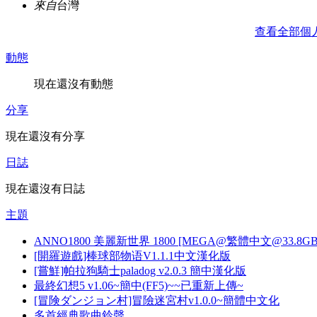
來自
台灣
查看全部個
動態
現在還沒有動態
分享
現在還沒有分享
日誌
現在還沒有日誌
主題
ANNO1800 美麗新世界 1800 [MEGA@繁體中文@33.8GB
[開羅遊戲]棒球部物语V1.1.1中文漢化版
[嘗鮮]帕拉狗騎士paladog v2.0.3 簡中漢化版
最終幻想5 v1.06~簡中(FF5)~~已重新上傳~
[冒険ダンジョン村]冒險迷宮村v1.0.0~簡體中文化
多首經典歌曲鈴聲