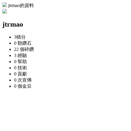
jtrmao的資料
jtrmao
3
積分
0 顆
鑽石
22 個
碎鑽
3
經驗
0
幫助
0
技術
0
貢獻
0 次
宣傳
0 個
金豆