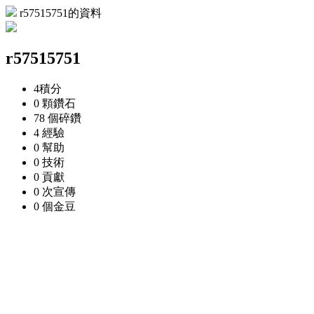
r57515751的資料
r57515751
4
積分
0 顆
鑽石
78 個
碎鑽
4
經驗
0
幫助
0
技術
0
貢獻
0 次
宣傳
0 個
金豆