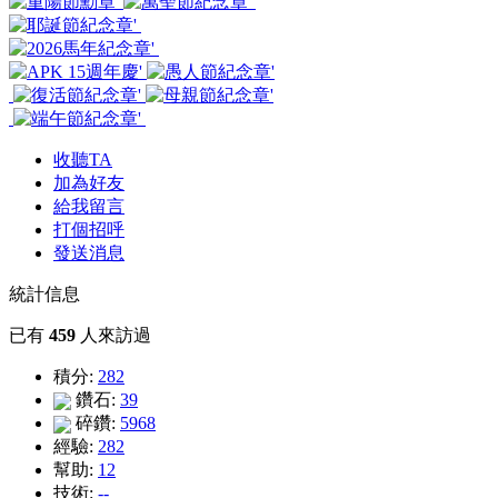
收聽TA
加為好友
給我留言
打個招呼
發送消息
統計信息
已有
459
人來訪過
積分:
282
鑽石:
39
碎鑽:
5968
經驗:
282
幫助:
12
技術:
--