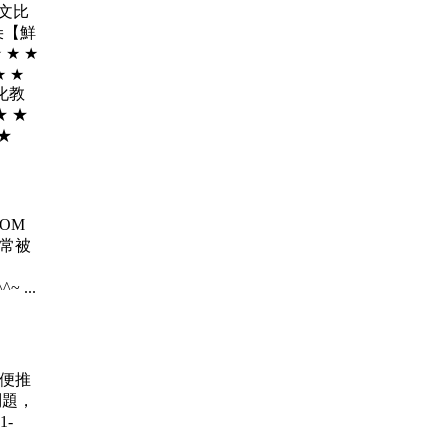
學文比
朵【鮮
 ★ ★
★ ★
 美化教
★ ★
★ ★
 ROM
、常被
~ ...
賽 順便推
問題，
1-