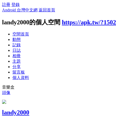
註冊
登錄
Android 台灣中文網
返回首頁
landy2000的個人空間
https://apk.tw/?150
空間首頁
動態
記錄
日誌
相冊
主題
分享
留言板
個人資料
音樂盒
頭像
landy2000