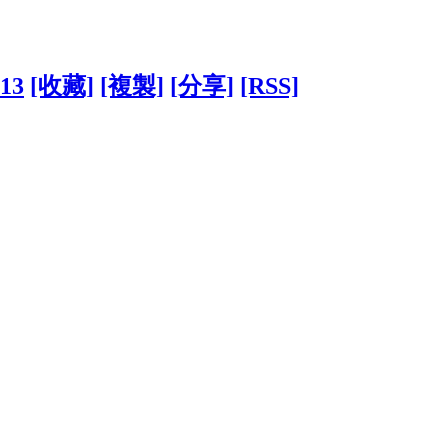
213
[收藏]
[複製]
[分享]
[RSS]