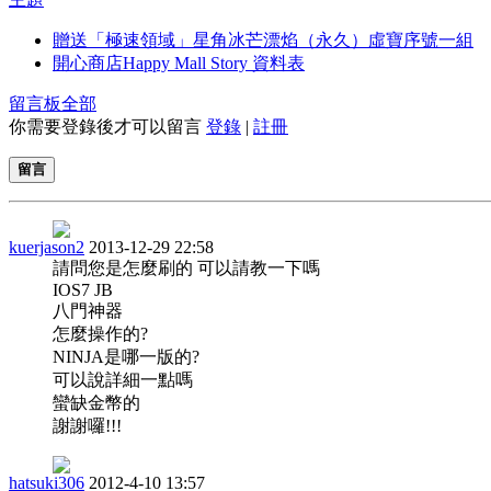
贈送「極速領域」星角冰芒漂焰（永久）虛寶序號一組
開心商店Happy Mall Story 資料表
留言板
全部
你需要登錄後才可以留言
登錄
|
註冊
留言
kuerjason2
2013-12-29 22:58
請問您是怎麼刷的 可以請教一下嗎
IOS7 JB
八門神器
怎麼操作的?
NINJA是哪一版的?
可以說詳細一點嗎
蠻缺金幣的
謝謝囉!!!
hatsuki306
2012-4-10 13:57