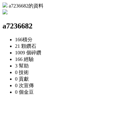
a7236682的資料
a7236682
166
積分
21 顆
鑽石
1009 個
碎鑽
166
經驗
3
幫助
0
技術
0
貢獻
0 次
宣傳
0 個
金豆