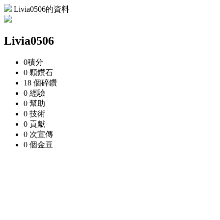
Livia0506的資料
Livia0506
0
積分
0 顆
鑽石
18 個
碎鑽
0
經驗
0
幫助
0
技術
0
貢獻
0 次
宣傳
0 個
金豆