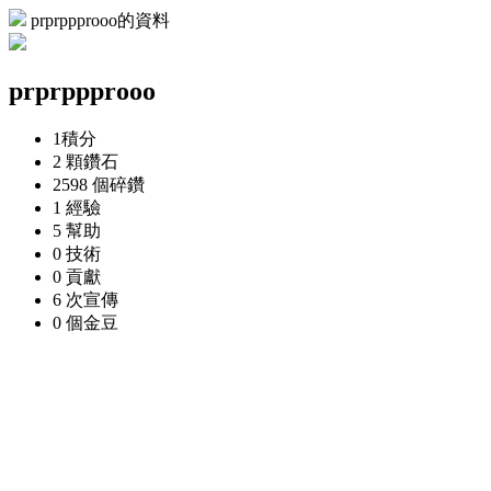
prprppprooo的資料
prprppprooo
1
積分
2 顆
鑽石
2598 個
碎鑽
1
經驗
5
幫助
0
技術
0
貢獻
6 次
宣傳
0 個
金豆