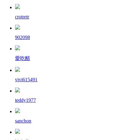
crotretr
902098
愛吃醋
vivi615491
teddy1977
sanchon