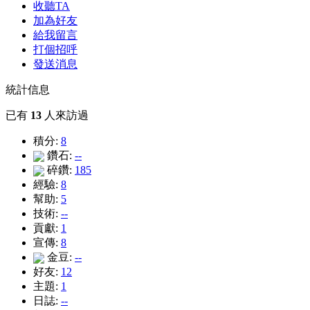
收聽TA
加為好友
給我留言
打個招呼
發送消息
統計信息
已有
13
人來訪過
積分:
8
鑽石:
--
碎鑽:
185
經驗:
8
幫助:
5
技術:
--
貢獻:
1
宣傳:
8
金豆:
--
好友:
12
主題:
1
日誌:
--