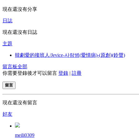
現在還沒有分享
日誌
現在還沒有日誌
主題
韓劇愛的接班人/Jevice-사랑병(愛情病)-(原創)(鈴聲)
留言板
全部
你需要登錄後才可以留言
登錄
|
註冊
留言
現在還沒有留言
好友
meili0309