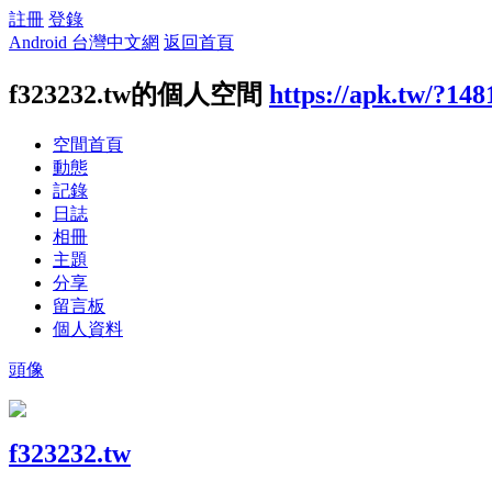
註冊
登錄
Android 台灣中文網
返回首頁
f323232.tw的個人空間
https://apk.tw/?148
空間首頁
動態
記錄
日誌
相冊
主題
分享
留言板
個人資料
頭像
f323232.tw