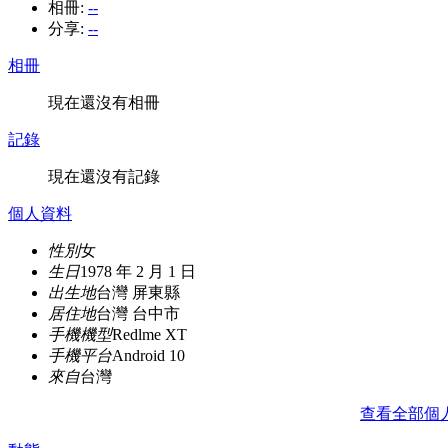
相冊:
--
分享:
--
相冊
現在還沒有相冊
記錄
現在還沒有記錄
個人資料
性別
女
生日
1978 年 2 月 1 日
出生地
台灣 屏東縣
居住地
台灣 台中市
手機機型
Redlme XT
手機平台
Android 10
來自
台灣
查看全部個