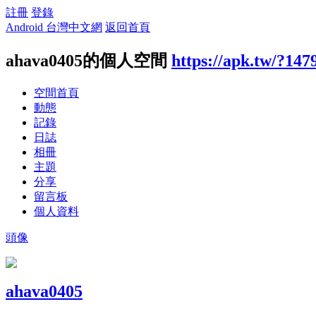
註冊
登錄
Android 台灣中文網
返回首頁
ahava0405的個人空間
https://apk.tw/?147
空間首頁
動態
記錄
日誌
相冊
主題
分享
留言板
個人資料
頭像
ahava0405