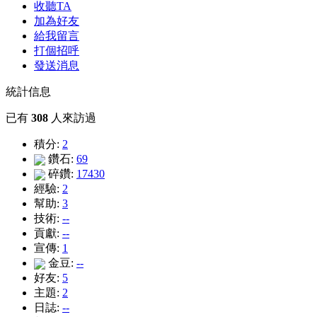
收聽TA
加為好友
給我留言
打個招呼
發送消息
統計信息
已有
308
人來訪過
積分:
2
鑽石:
69
碎鑽:
17430
經驗:
2
幫助:
3
技術:
--
貢獻:
--
宣傳:
1
金豆:
--
好友:
5
主題:
2
日誌:
--