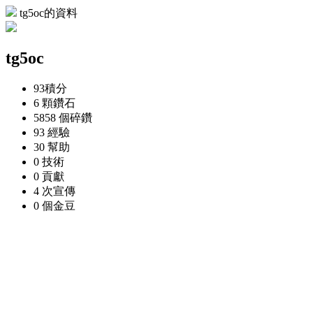
tg5oc的資料
tg5oc
93
積分
6 顆
鑽石
5858 個
碎鑽
93
經驗
30
幫助
0
技術
0
貢獻
4 次
宣傳
0 個
金豆