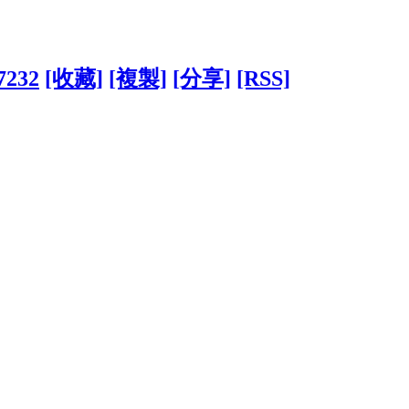
77232
[收藏]
[複製]
[分享]
[RSS]