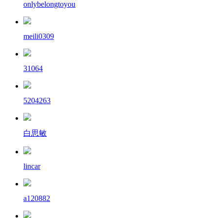
onlybelongtoyou
meili0309
31064
5204263
白思敏
lincar
a120882