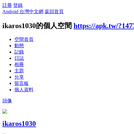
註冊
登錄
Android 台灣中文網
返回首頁
ikaros1030的個人空間
https://apk.tw/?14
空間首頁
動態
記錄
日誌
相冊
主題
分享
留言板
個人資料
頭像
ikaros1030