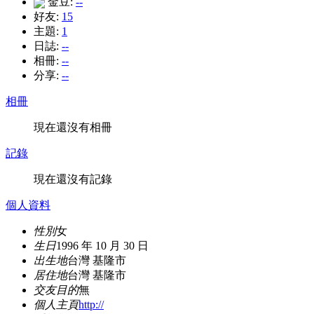
金豆:
--
好友:
15
主題:
1
日誌:
--
相冊:
--
分享:
--
相冊
現在還沒有相冊
記錄
現在還沒有記錄
個人資料
性別
女
生日
1996 年 10 月 30 日
出生地
台灣 基隆市
居住地
台灣 基隆市
交友目的
無
個人主頁
http://