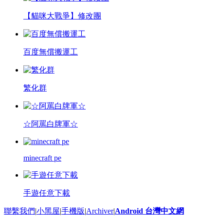
【貓咪大戰爭】修改團
百度無償搬運工
繁化群
☆阿罵白牌軍☆
minecraft pe
手遊任意下載
聯繫我們
|
小黑屋
|
手機版
|
Archiver
|
Android 台灣中文網