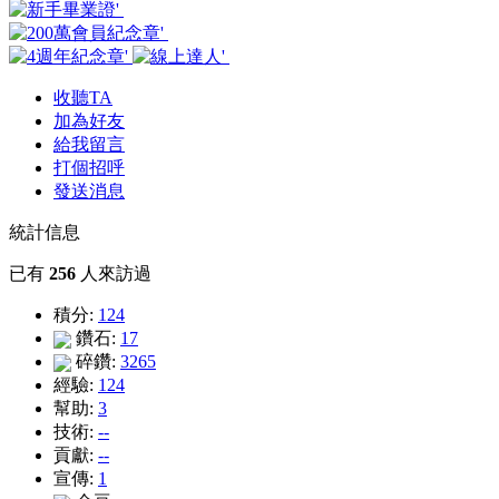
收聽TA
加為好友
給我留言
打個招呼
發送消息
統計信息
已有
256
人來訪過
積分:
124
鑽石:
17
碎鑽:
3265
經驗:
124
幫助:
3
技術:
--
貢獻:
--
宣傳:
1