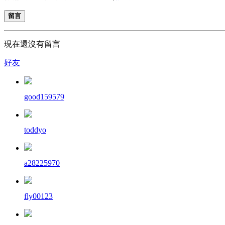
留言
現在還沒有留言
好友
good159579
toddyo
a28225970
fly00123