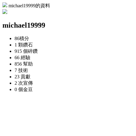
michael19999的資料
michael19999
86
積分
1 顆
鑽石
915 個
碎鑽
66
經驗
856
幫助
7
技術
23
貢獻
2 次
宣傳
0 個
金豆