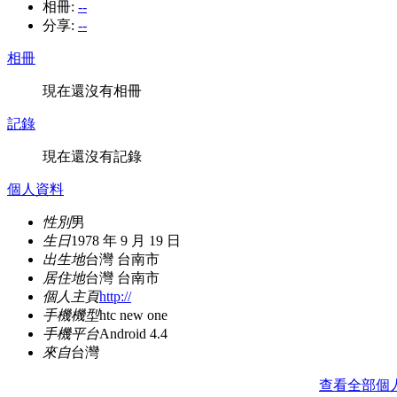
相冊:
--
分享:
--
相冊
現在還沒有相冊
記錄
現在還沒有記錄
個人資料
性別
男
生日
1978 年 9 月 19 日
出生地
台灣 台南市
居住地
台灣 台南市
個人主頁
http://
手機機型
htc new one
手機平台
Android 4.4
來自
台灣
查看全部個