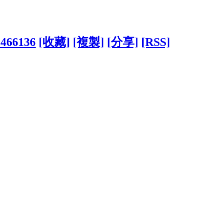
1466136
[收藏]
[複製]
[分享]
[RSS]