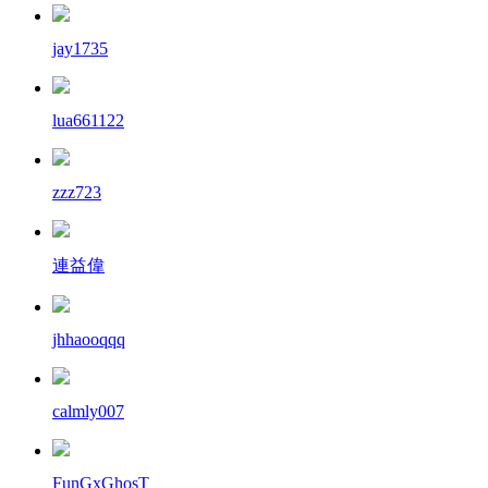
jay1735
lua661122
zzz723
連益偉
jhhaooqqq
calmly007
FunGxGhosT