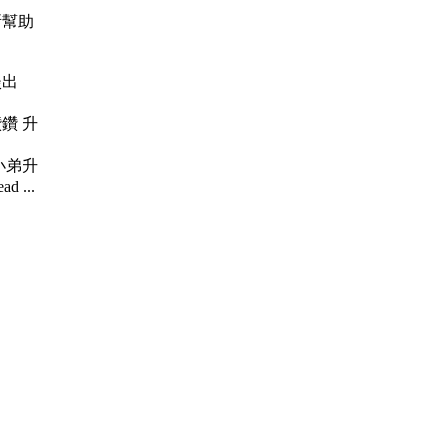
所幫助
【淡出
個鑽鑽 升
鑽 小弟升
d ...