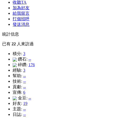
收聽TA
加為好友
給我留言
打個招呼
發送消息
統計信息
已有
22
人來訪過
積分:
3
鑽石:
--
碎鑽:
176
經驗:
3
幫助:
--
技術:
--
貢獻:
--
宣傳:
6
金豆:
--
好友:
19
主題:
--
日誌:
--