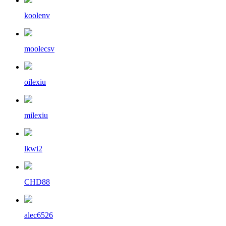
koolenv
moolecsv
oilexiu
milexiu
lkwi2
CHD88
alec6526