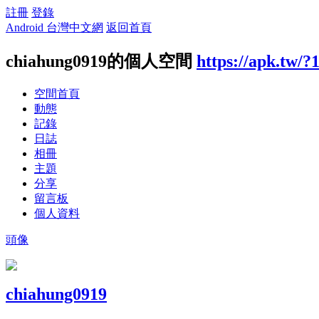
註冊
登錄
Android 台灣中文網
返回首頁
chiahung0919的個人空間
https://apk.tw/?
空間首頁
動態
記錄
日誌
相冊
主題
分享
留言板
個人資料
頭像
chiahung0919