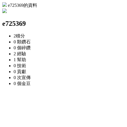
e725369的資料
e725369
2
積分
0 顆
鑽石
0 個
碎鑽
2
經驗
1
幫助
0
技術
0
貢獻
0 次
宣傳
0 個
金豆