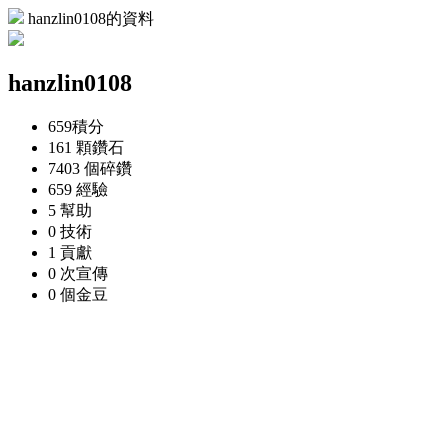
hanzlin0108的資料
hanzlin0108
659
積分
161 顆
鑽石
7403 個
碎鑽
659
經驗
5
幫助
0
技術
1
貢獻
0 次
宣傳
0 個
金豆