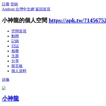
註冊
登錄
Android 台灣中文網
返回首頁
小神龍的個人空間
https://apk.tw/?145675
空間首頁
動態
記錄
日誌
相冊
主題
分享
留言板
個人資料
頭像
小神龍