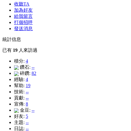
收聽TA
加為好友
給我留言
打個招呼
發送消息
統計信息
已有
19
人來訪過
積分:
4
鑽石:
--
碎鑽:
82
經驗:
4
幫助:
19
技術:
--
貢獻:
--
宣傳:
8
金豆:
--
好友:
5
主題:
--
日誌:
--