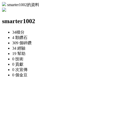
smarter1002的資料
smarter1002
34
積分
4 顆
鑽石
309 個
碎鑽
34
經驗
19
幫助
0
技術
0
貢獻
0 次
宣傳
0 個
金豆