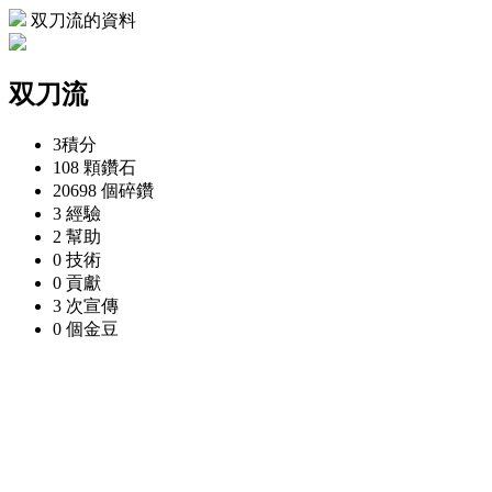
双刀流的資料
双刀流
3
積分
108 顆
鑽石
20698 個
碎鑽
3
經驗
2
幫助
0
技術
0
貢獻
3 次
宣傳
0 個
金豆