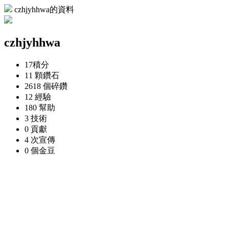
czhjyhhwa的資料
czhjyhhwa
17
積分
11 顆
鑽石
2618 個
碎鑽
12
經驗
180
幫助
3
技術
0
貢獻
4 次
宣傳
0 個
金豆