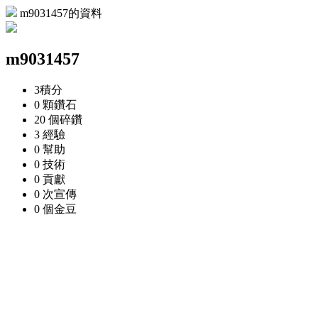
m9031457的資料
m9031457
3
積分
0 顆
鑽石
20 個
碎鑽
3
經驗
0
幫助
0
技術
0
貢獻
0 次
宣傳
0 個
金豆