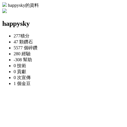
happysky的資料
happysky
277
積分
47 顆
鑽石
5577 個
碎鑽
280
經驗
-308
幫助
0
技術
0
貢獻
0 次
宣傳
1 個
金豆