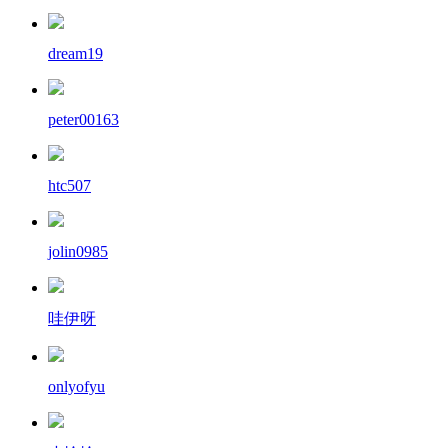
dream19
peter00163
htc507
jolin0985
哇伊呀
onlyofyu