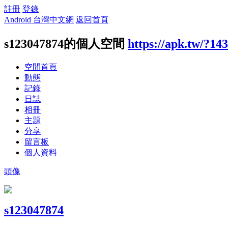
註冊
登錄
Android 台灣中文網
返回首頁
s123047874的個人空間
https://apk.tw/?14
空間首頁
動態
記錄
日誌
相冊
主題
分享
留言板
個人資料
頭像
s123047874