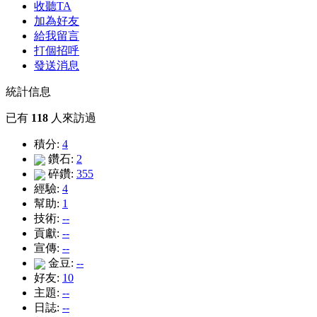
收聽TA
加為好友
給我留言
打個招呼
發送消息
統計信息
已有
118
人來訪過
積分:
4
鑽石:
2
碎鑽:
355
經驗:
4
幫助:
1
技術:
--
貢獻:
--
宣傳:
--
金豆:
--
好友:
10
主題:
--
日誌:
--