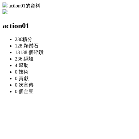
action01的資料
action01
236
積分
128 顆
鑽石
13138 個
碎鑽
236
經驗
4
幫助
0
技術
0
貢獻
0 次
宣傳
0 個
金豆