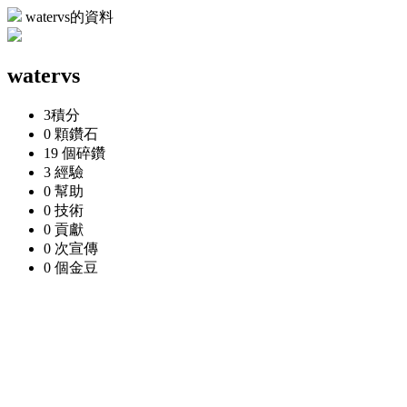
watervs的資料
watervs
3
積分
0 顆
鑽石
19 個
碎鑽
3
經驗
0
幫助
0
技術
0
貢獻
0 次
宣傳
0 個
金豆